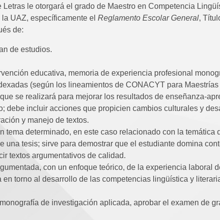
etras le otorgará el grado de Maestro en Competencia Lingüís
e la UAZ, específicamente el
Reglamento Escolar General
, Títu
ués de:
lan de estudios.
tervención educativa, memoria de experiencia profesional monog
 indexadas (según los lineamientos de CONACYT para Maestrías 
 que se realizará para mejorar los resultados de enseñanza-apr
 debe incluir acciones que propicien cambios culturales y desa
ración y manejo de textos.
un tema determinado, en este caso relacionado con la temática 
e una tesis; sirve para demostrar que el estudiante domina con
ir textos argumentativos de calidad.
gumentada, con un enfoque teórico, de la experiencia laboral d
 en torno al desarrollo de las competencias lingüística y literar
o monografía de investigación aplicada, aprobar el examen de gra