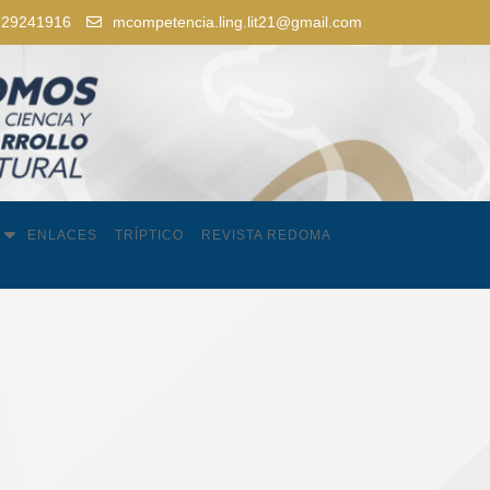
929241916
mcompetencia.ling.lit21@gmail.com
ENLACES
TRÍPTICO
REVISTA REDOMA