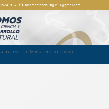
929241916
mcompetencia.ling.lit21@gmail.com
ENLACES
TRÍPTICO
REVISTA REDOMA